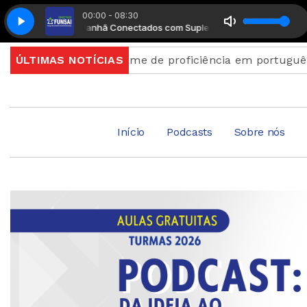
00:00 - 08:30
to Musical
Manhã Conectados com Suplemento Musical
crições para exame de proficiência em português termi
ÚLTIMAS NOTÍCIAS
Início
Podcasts
Sobre nós