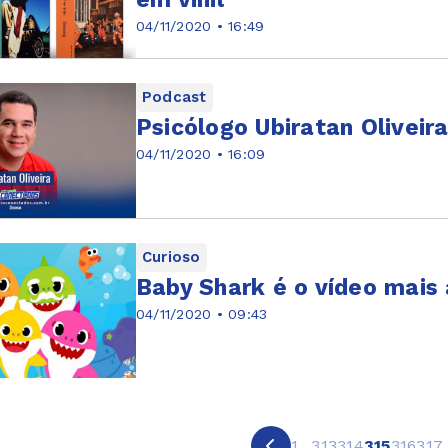
04/11/2020 • 16:49
Podcast
Psicólogo Ubiratan Olivei
04/11/2020 • 16:09
Curioso
Baby Shark é o vídeo mais 
04/11/2020 • 09:43
1
...
313
314
315
316
317
.