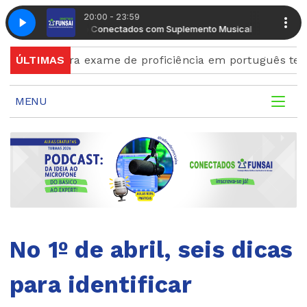
20:00 - 23:59
Manhã Conectados com Suplemento Musical
Radio Conectados com Suplemento Musical
Radio Con
Manhã C
ões para exame de proficiência em português terminam 
ÚLTIMAS
MENU
No 1º de abril, seis dicas
para identificar