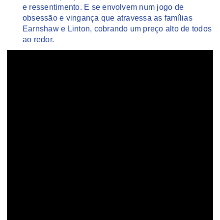
e ressentimento. E se envolvem num jogo de
obsessão e vingança que atravessa as famílias
Earnshaw e Linton, cobrando um preço alto de todos
ao redor.