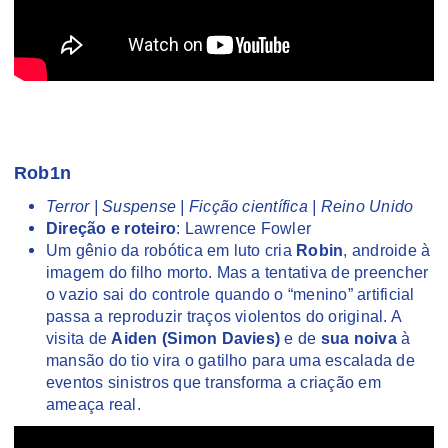
Rob1n
Terror | Suspense | Ficção científica | Reino Unido
Direção e roteiro
: Lawrence Fowler
Um gênio da robótica em luto cria
Robin
, androide à
imagem do filho morto. Mas a tentativa de preencher
o vazio sai do controle quando o “menino” artificial
passa a reproduzir traços violentos do original. A
visita de
Aiden (Simon Davies)
e de
sua noiva
à
mansão do tio vira o gatilho para uma escalada de
eventos sinistros que transforma a criação em
ameaça real.