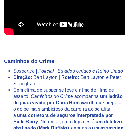
Caminhos do Crime
Suspense | Policial | Estados Unidos e Reino Unido
Direção:
Bart Layton |
Roteiro:
Bart Layton e Peter
Straughan
Com clima de suspense leve e ritmo de filme de
assalto,
Caminhos do Crime
acompanha
um ladrão
de joias vivido por Chris Hemsworth
que prepara
o golpe mais ambicioso da carreira ao se aliar
a
uma corretora de seguros interpretada por
Halle Berry
. No encalço da dupla está
um detetive
obstinado (Mark Ruffalo)
, enquanto
um assassino