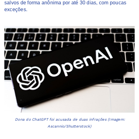
salvos de forma anônima por até 30 dias, com poucas
exceções.
Dona do ChatGPT foi acusada de duas infrações (Imagem:
Ascannio/Shutterstock)