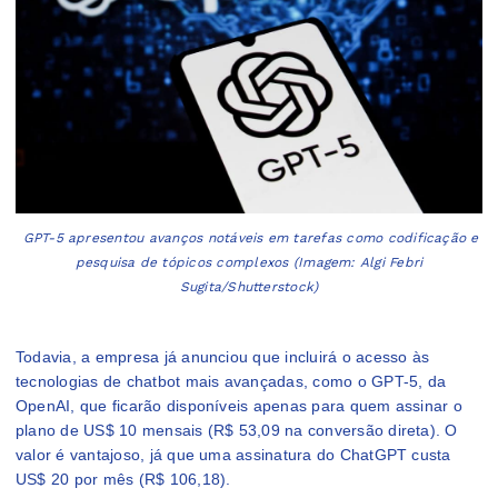
GPT-5 apresentou avanços notáveis em tarefas como codificação e
pesquisa de tópicos complexos (Imagem: Algi Febri
Sugita/Shutterstock)
Todavia, a empresa já anunciou que incluirá o acesso às
tecnologias de chatbot mais avançadas, como o GPT-5, da
OpenAI, que ficarão disponíveis apenas para quem assinar o
plano de US$ 10 mensais (R$ 53,09 na conversão direta). O
valor é vantajoso, já que uma assinatura do ChatGPT custa
US$ 20 por mês (R$ 106,18).