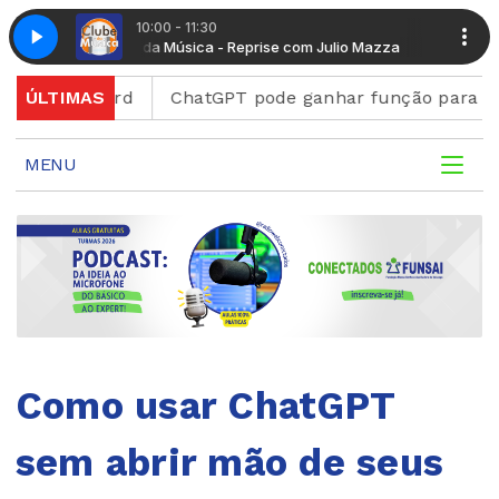
10:00 - 11:30
Clube da Música - Reprise com Julio Mazza
Clube da Mú
Discord
ÚLTIMAS
ChatGPT pode ganhar função para criar figur
MENU
Como usar ChatGPT
sem abrir mão de seus