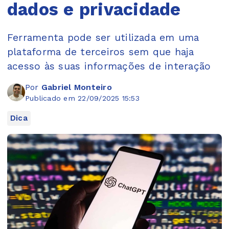
dados e privacidade
Ferramenta pode ser utilizada em uma
plataforma de terceiros sem que haja
acesso às suas informações de interação
Por
Gabriel Monteiro
Publicado em 22/09/2025 15:53
Dica