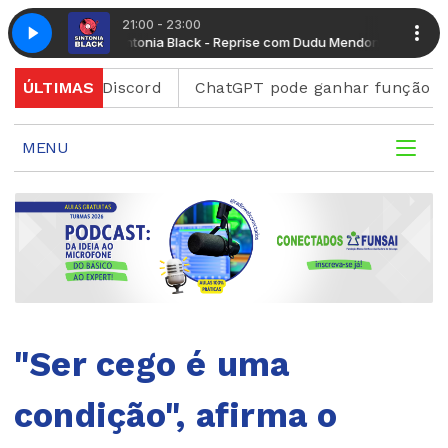
21:00 - 23:00
udu Mendonça
Sintonia Black - Reprise com Dudu Mendonça
aforma Discord
ÚLTIMAS
ChatGPT pode ganhar função para cria
MENU
"Ser cego é uma
condição", afirma o