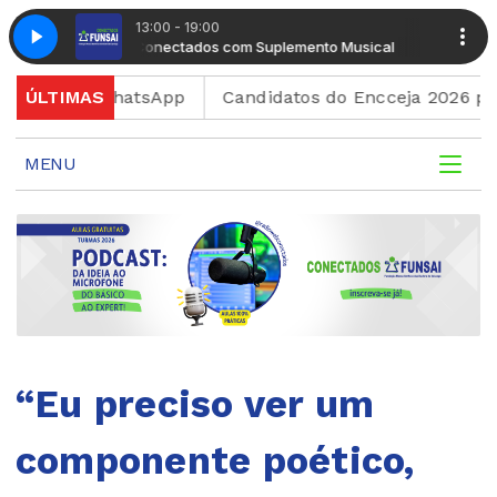
13:00 - 19:00
Radio Conectados com Suplemento Musical
Radio Con
ar ao WhatsApp
ÚLTIMAS
Candidatos do Encceja 2026 podem co
MENU
“Eu preciso ver um
componente poético,