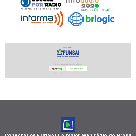
Conectados FUNSAI | A maior web rádio do Brasil