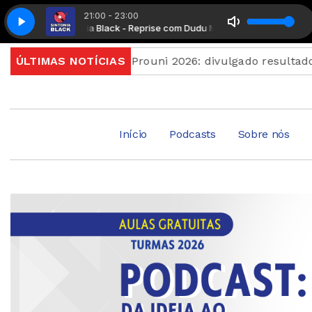
21:00 - 23:00
Sintonia Black - Reprise com Dudu Mendonça
Sintonia B
inam quinta
ÚLTIMAS NOTÍCIAS
Prouni 2026: divulgado resultado de no
Início
Podcasts
Sobre nós