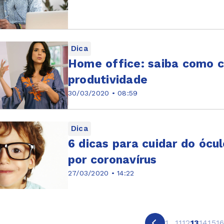
Dica
Home office: saiba como c
produtividade
30/03/2020 • 08:59
Dica
6 dicas para cuidar do ócu
por coronavírus
27/03/2020 • 14:22
1
...
11
12
13
14
15
1