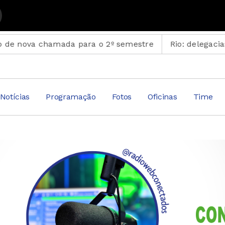
lack - Reprise com Dudu Mendonça
va chamada para o 2º semestre
Rio: delegacias terão 
Notícias
Programação
Fotos
Oficinas
Time