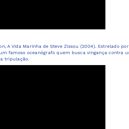
n, A Vida Marinha de Steve Zissou (2004). Estrelado por
 de um famoso oceanógrafo quem busca vingança contra 
a tripulação.