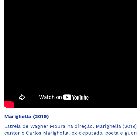
Marighella (2019)
Estreia de Wagner Moura na direção, Marighella (2019
cantor é Carlos Marighella, ex-deputado, poeta e guerr