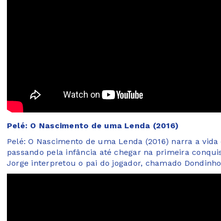
Pelé: O Nascimento de uma Lenda (2016)
Pelé: O Nascimento de uma Lenda (2016) narra a vida e 
passando pela infância até chegar na primeira conqu
Jorge interpretou o pai do jogador, chamado Dondinho