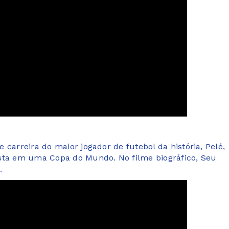
carreira do maior jogador de futebol da história, Pelé,
ista em uma Copa do Mundo. No filme biográfico, Seu
.