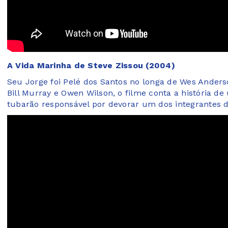
A Vida Marinha de Steve Zissou (2004)
Seu Jorge foi Pelé dos Santos no longa de Wes Anderso
Bill Murray e Owen Wilson, o filme conta a história
tubarão responsável por devorar um dos integrantes d