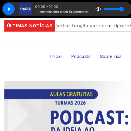
00:00 - 10:00
Manhã Conectados com Suplemento Musical
Manhã Conectados com 
atGPT pode ganhar função para criar figurinhas e envi
ÚLTIMAS NOTÍCIAS
Início
Podcasts
Sobre nós