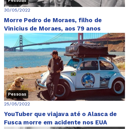
Pessoas
30/05/2022
Morre Pedro de Moraes, filho de
Vinicius de Moraes, aos 79 anos
Pessoas
25/05/2022
YouTuber que viajava até o Alasca de
Fusca morre em acidente nos EUA