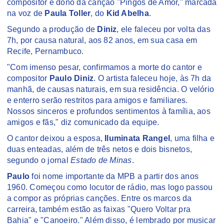
compositor é dono da canção "Pingos de Amor," marcada
na voz de
Paula Toller
, do
Kid Abelha
.
Segundo a produção de
Diniz
, ele faleceu por volta das
7h, por causa natural, aos 82 anos, em sua casa em
Recife, Pernambuco.
"Com imenso pesar, confirmamos a morte do cantor e
compositor
Paulo Diniz
. O artista faleceu hoje, às 7h da
manhã, de causas naturais, em sua residência. O velório
e enterro serão restritos para amigos e familiares.
Nossos sinceros e profundos sentimentos à família, aos
amigos e fãs," diz comunicado da equipe.
O cantor deixou a esposa,
Iluminata Rangel
, uma filha e
duas enteadas, além de três netos e dois bisnetos,
segundo o jornal
Estado de Minas
.
Paulo
foi nome importante da MPB a partir dos anos
1960. Começou como locutor de rádio, mas logo passou
a compor as próprias canções. Entre os marcos da
carreira, também estão as faixas "Quero Voltar pra
Bahia" e "Canoeiro." Além disso, é lembrado por musicar