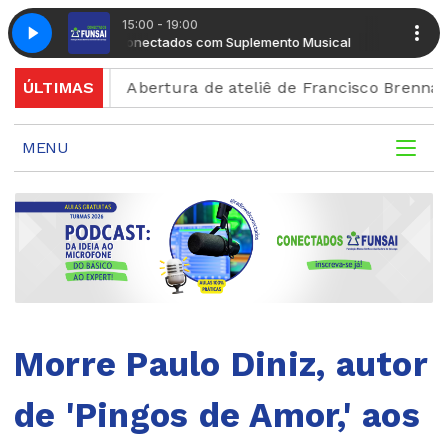
15:00 - 19:00
Radio Conectados com Suplemento Musical
Radio Conec
rição
ÚLTIMAS
Abertura de ateliê de Francisco Brennand celeb
MENU
Morre Paulo Diniz, autor
de 'Pingos de Amor,' aos