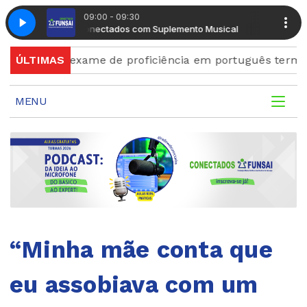
09:00 - 09:30
Radio Conectados com Suplemento Musical
Radio Cone
es para exame de proficiência em português terminam q
ÚLTIMAS
MENU
“Minha mãe conta que
eu assobiava com um