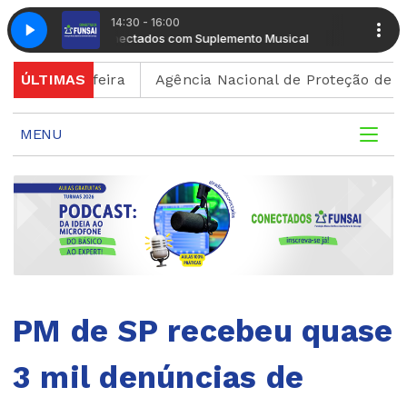
14:30 - 16:00
Radio Conectados com Suplemento Musical
Radio Conectados com Suplemento Musical
Radio Conec
Radio Conec
sexta-feira
ÚLTIMAS
Agência Nacional de Proteção de Dados i
MENU
PM de SP recebeu quase
3 mil denúncias de