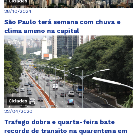
Cidades
28/10/2024
São Paulo terá semana com chuva e
clima ameno na capital
Cidades
22/04/2020
Trafego dobra e quarta-feira bate
recorde de transito na quarentena em