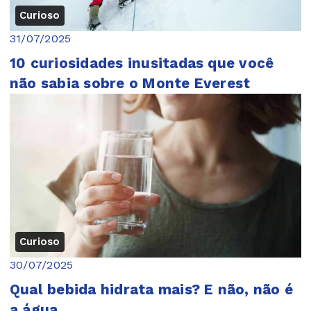
Curioso
31/07/2025
10 curiosidades inusitadas que você
não sabia sobre o Monte Everest
Curioso
30/07/2025
Qual bebida hidrata mais? E não, não é
a água