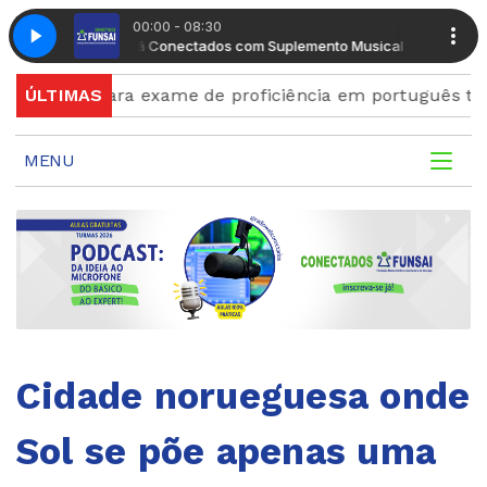
00:00 - 08:30
Manhã Conectados com Suplemento Musical
Manhã Co
ções para exame de proficiência em português terminam
ÚLTIMAS
MENU
Cidade norueguesa onde
Sol se põe apenas uma