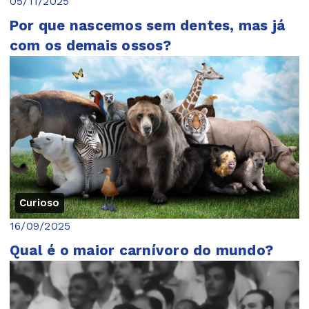
05/11/2025
Por que nascemos sem dentes, mas já
com os demais ossos?
Curioso
16/09/2025
Qual é o maior carnívoro do mundo?