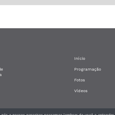
Início
Programação
de
a
Fotos
Vídeos
ue nós e nossos parceiros possamos lembrar de você e entender