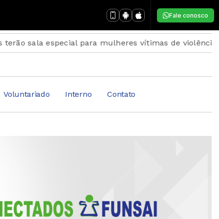
Fale conosco
ala especial para mulheres vítimas de violência
Inscr
Voluntariado
Interno
Contato