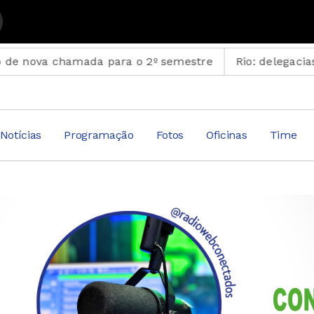
tados com Suplemento Musical
a chamada para o 2º semestre
Rio: delegacias terão s
Notícias
Programação
Fotos
Oficinas
Time