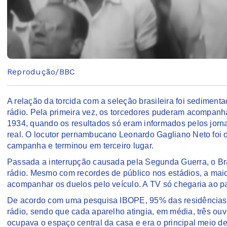
Reprodução/BBC
A relação da torcida com a seleção brasileira foi sedimen
rádio. Pela primeira vez, os torcedores puderam acompanhar
1934, quando os resultados só eram informados pelos jorn
real. O locutor pernambucano Leonardo Gagliano Neto foi 
campanha e terminou em terceiro lugar.
Passada a interrupção causada pela Segunda Guerra, o Bra
rádio. Mesmo com recordes de público nos estádios, a maior
acompanhar os duelos pelo veículo. A TV só chegaria ao p
De acordo com uma pesquisa IBOPE, 95% das residências d
rádio, sendo que cada aparelho atingia, em média, três o
ocupava o espaço central da casa e era o principal meio de