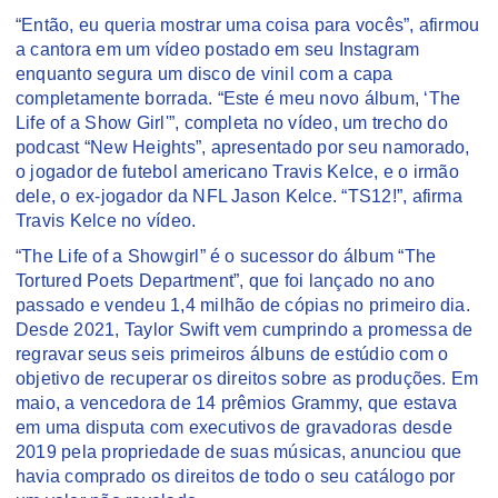
“Então, eu queria mostrar uma coisa para vocês”, afirmou
a cantora em um vídeo postado em seu Instagram
enquanto segura um disco de vinil com a capa
completamente borrada. “Este é meu novo álbum, ‘The
Life of a Show Girl'”, completa no vídeo, um trecho do
podcast “New Heights”, apresentado por seu namorado,
o jogador de futebol americano Travis Kelce, e o irmão
dele, o ex-jogador da NFL Jason Kelce. “TS12!”, afirma
Travis Kelce no vídeo.
“The Life of a Showgirl” é o sucessor do álbum “The
Tortured Poets Department”, que foi lançado no ano
passado e vendeu 1,4 milhão de cópias no primeiro dia.
Desde 2021, Taylor Swift vem cumprindo a promessa de
regravar seus seis primeiros álbuns de estúdio com o
objetivo de recuperar os direitos sobre as produções. Em
maio, a vencedora de 14 prêmios Grammy, que estava
em uma disputa com executivos de gravadoras desde
2019 pela propriedade de suas músicas, anunciou que
havia comprado os direitos de todo o seu catálogo por