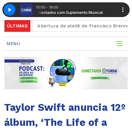
15:00 - 19:00
Radio Conectados com Suplemento Musical
Radio Conect
ição
ÚLTIMAS
Abertura de ateliê de Francisco Brennand celebr
MENU
Taylor Swift anuncia 12º
álbum, ‘The Life of a