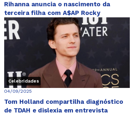
Rihanna anuncia o nascimento da
terceira filha com A$AP Rocky
Celebridades
04/09/2025
Tom Holland compartilha diagnóstico
de TDAH e dislexia em entrevista