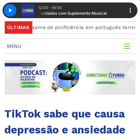
12:00 - 19:00
Radio Conectados com Suplemento Musical
Radio Conec
s para exame de proficiência em português terminam qu
ÚLTIMAS
MENU
TikTok sabe que causa
depressão e ansiedade