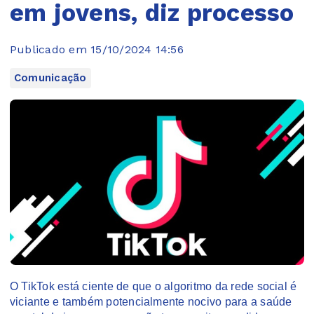
em jovens, diz processo
Publicado em 15/10/2024 14:56
Comunicação
O TikTok está ciente de que o algoritmo da rede social é
viciante e também potencialmente nocivo para a saúde