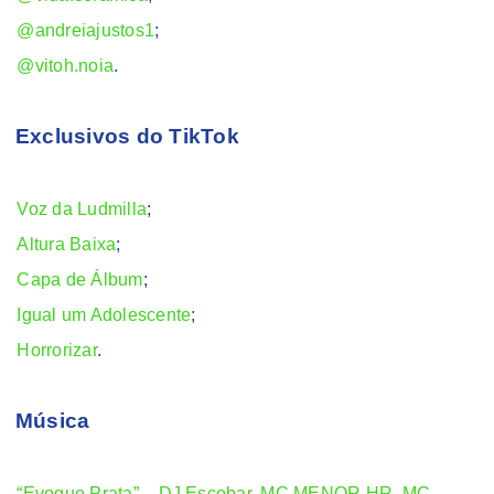
@andreiajustos1
;
@vitoh.noia
.
Exclusivos do TikTok
Voz da Ludmilla
;
Altura Baixa
;
Capa de Álbum
;
Igual um Adolescente
;
Horrorizar
.
Música
“Evoque Prata” – DJ Escobar, MC MENOR HR, MC