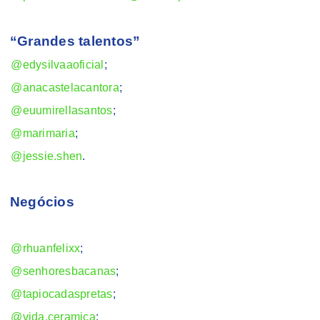
“Grandes talentos”
@edysilvaaoficial
;
@anacastelacantora
;
@euumirellasantos
;
@marimaria
;
@jessie.shen
.
Negócios
@rhuanfelixx
;
@senhoresbacanas
;
@tapiocadaspretas
;
@vida.ceramica
;