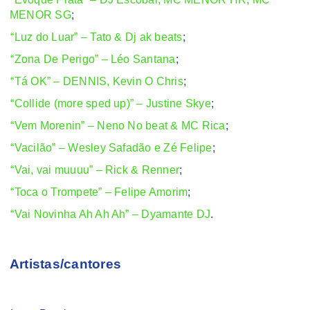
MENOR SG
;
“Luz do Luar” – Tato & Dj ak beats
;
“Zona De Perigo” – Léo Santana
;
“Tá OK” – DENNIS, Kevin O Chris
;
“Collide (more sped up)” – Justine Skye
;
“Vem Morenin” – Neno No beat & MC Rica
;
“Vacilão” – Wesley Safadão e Zé Felipe
;
“Vai, vai muuuu” – Rick & Renner
;
“Toca o Trompete” – Felipe Amorim
;
“Vai Novinha Ah Ah Ah” – Dyamante DJ
.
Artistas/cantores