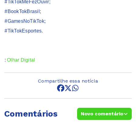
#TikTokMeFezOuvir;
#BookTokBrasil;
#GamesNoTikTok;
#TikTokEsportes.
ia:
Olhar Digital
Compartilhe essa notícia
Comentários
Novo comentário