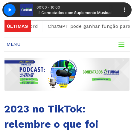
00:00 - 10:00
Manhã Conectados com Suplemento Musical
Manhã Co
 Discord
ÚLTIMAS
ChatGPT pode ganhar função para criar fig
MENU
2023 no TikTok:
relembre o que foi