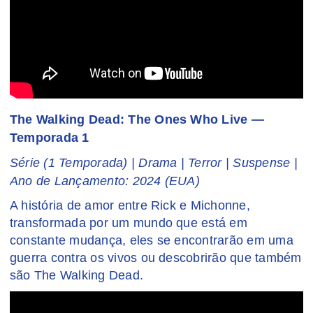
The Walking Dead: The Ones Who Live —
Temporada 1
Série (1 Temporada) | Drama | Terror | Suspense |
Ano de Lançamento: 2024 (EUA)
A história de amor entre Rick e Michonne,
transformada por um mundo que está em
constante mudança, eles se encontrarão em uma
guerra contra os vivos ou descobrirão que também
são The Walking Dead.