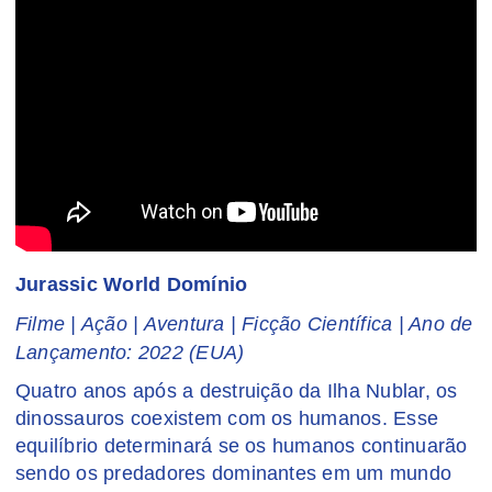
Jurassic World Domínio
Filme | Ação | Aventura | Ficção Científica | Ano de
Lançamento: 2022 (EUA)
Quatro anos após a destruição da Ilha Nublar, os
dinossauros coexistem com os humanos. Esse
equilíbrio determinará se os humanos continuarão
sendo os predadores dominantes em um mundo