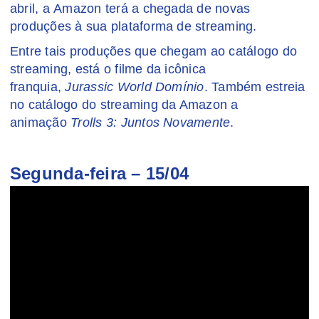
abril, a Amazon terá a chegada de novas
produções à sua plataforma de streaming.
Entre tais produções que chegam ao catálogo do
streaming, está o filme da icônica
franquia,
Jurassic World Domínio
. Também estreia
no catálogo do streaming da Amazon a
animação
Trolls 3: Juntos Novamente
.
Segunda-feira – 15/04