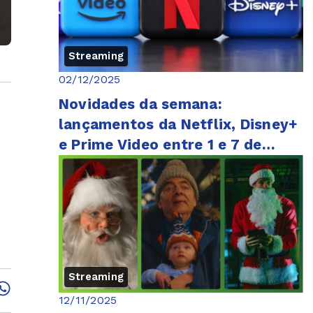
Streaming
02/12/2025
Novidades da semana:
lançamentos da Netflix, Disney+
e Prime Video entre 1 e 7 de
dezembro
Streaming
12/11/2025