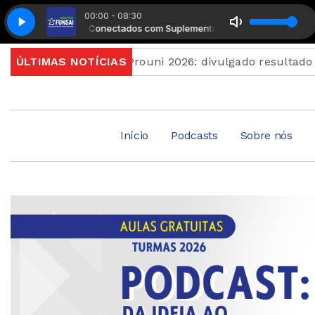
00:00 - 08:30
Manhã Conectados com Suplemento Musical
Manhã Conec
am quinta
ÚLTIMAS NOTÍCIAS
Prouni 2026: divulgado resultado de nova
Início
Podcasts
Sobre nós