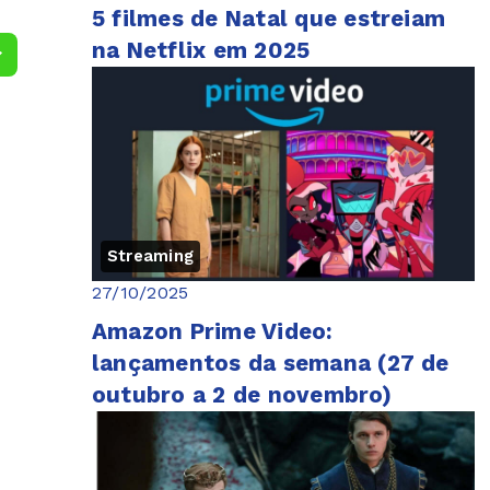
5 filmes de Natal que estreiam
na Netflix em 2025
Streaming
27/10/2025
Amazon Prime Video:
lançamentos da semana (27 de
outubro a 2 de novembro)