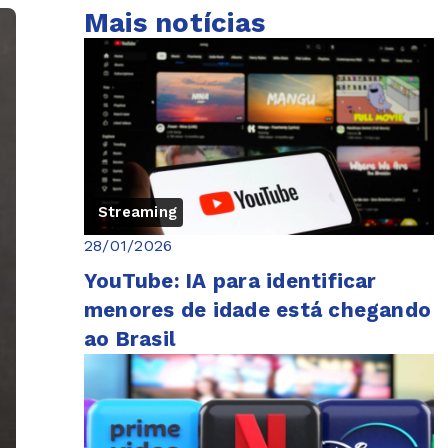
Mais notícias
Streaming
28/01/2026
YouTube: IA para identificar
menores de idade está chegando
ao Brasil