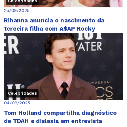
Celebridades
25/09/2025
Rihanna anuncia o nascimento da
terceira filha com A$AP Rocky
Celebridades
04/09/2025
Tom Holland compartilha diagnóstico
de TDAH e dislexia em entrevista