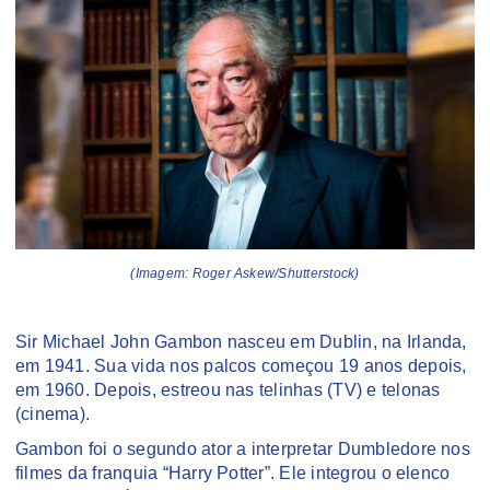
(Imagem: Roger Askew/Shutterstock)
Sir Michael John Gambon nasceu em Dublin, na Irlanda,
em 1941. Sua vida nos palcos começou 19 anos depois,
em 1960. Depois, estreou nas telinhas (TV) e telonas
(cinema).
Gambon foi o segundo ator a interpretar Dumbledore nos
filmes da franquia “Harry Potter”. Ele integrou o elenco