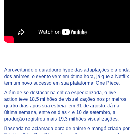
Aproveitando o duradouro hype das adaptações e a onda
dos animes, o evento vem em ótima hora, já que a Netflix
tem um novo sucesso em sua plataforma: One Piece.
Além de se destacar na crítica especializada, o live-
action teve 18,5 milhões de visualizações nos primeiros
quatro dias após sua estreia, em 31 de agosto. Já na
última semana, entre os dias 4 e 10 de setembro, a
produção registrou mais 19,3 milhões visualizações.
Baseada na aclamada obra de anime e mangá criada por