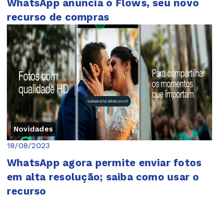
WhatsApp anuncia o Flows, seu novo
recurso de compras
Novidades
18/08/2023
WhatsApp agora permite enviar fotos
em alta resolução; saiba como usar o
recurso