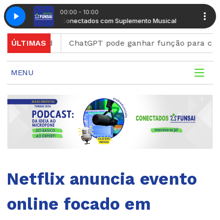
00:00 - 10:00
Manhã Conectados com Suplemento Musical
Manhã Con
Discord
ÚLTIMAS
ChatGPT pode ganhar função para criar figu
MENU
Netflix anuncia evento
online focado em