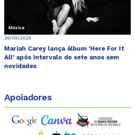
Música
29/09/2025
Mariah Carey lança álbum ‘Here For It
All’ após intervalo de sete anos sem
novidades
Apoiadores