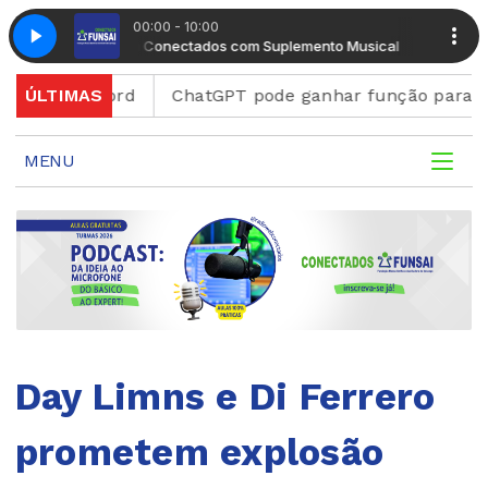
00:00 - 10:00
Manhã Conectados com Suplemento Musical
Manhã Co
a Discord
ÚLTIMAS
ChatGPT pode ganhar função para criar fi
MENU
Day Limns e Di Ferrero
prometem explosão