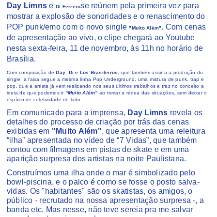
Day Limns
e
se reúnem pela primeira vez para
Di Ferrero
mostrar a explosão de sonoridades e o renascimento do
POP punk/emo com o novo single
. Com cenas
"Muito Além"
de apresentação ao vivo, o clipe chegará ao Youtube
nesta sexta-feira, 11 de novembro, às 11h no horário de
Brasília.
Com composição de
Day
,
Di e Los Brasileiros
, que também assina a produção do
single, a faixa segue a mesma linha Pop Underground, uma mistura de punk, trap e
pop, que a artista já vem realizando nos seus últimos trabalhos e traz no conceito a
ideia de que podemos ir
“Muito Além”
ao tomar a rédea das situações, sem deixar o
espírito de coletividade de lado.
Em comunicado para a imprensa,
Day Limns
revela os
detalhes do processo de criação por trás das cenas
exibidas em
"Muito Além"
, que apresenta uma releitura
“ilha” apresentada no vídeo de “7 Vidas”, que também
contou com filmagens em pistas de skate e em uma
aparição surpresa dos artistas na noite Paulistana.
Construímos uma ilha onde o mar é simbolizado pelo
bowl-piscina, e o palco é como se fosse o posto salva-
vidas. Os "habitantes" são os skatistas, os amigos, o
público - recrutado na nossa apresentação surpresa -, a
banda etc. Mas nesse, não teve sereia pra me salvar