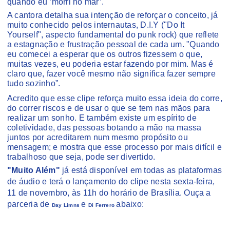
quando eu ‘morri no mar’.
A cantora detalha sua intenção de reforçar o conceito, já
muito conhecido pelos internautas, D.I.Y ("Do It
Yourself", aspecto fundamental do punk rock) que reflete
a estagnação e frustração pessoal de cada um. "Quando
eu comecei a esperar que os outros fizessem o que,
muitas vezes, eu poderia estar fazendo por mim. Mas é
claro que, fazer você mesmo não significa fazer sempre
tudo sozinho”.
Acredito que esse clipe reforça muito essa ideia do corre,
do correr riscos e de usar o que se tem nas mãos para
realizar um sonho. E também existe um espírito de
coletividade, das pessoas botando a mão na massa
juntos por acreditarem num mesmo propósito ou
mensagem; e mostra que esse processo por mais difícil e
trabalhoso que seja, pode ser divertido.
"Muito Além"
já está disponível em todas as plataformas
de áudio e terá o lançamento do clipe nesta sexta-feira,
11 de novembro, às 11h do horário de Brasília. Ouça a
parceria de
e
abaixo:
Day Limns
Di Ferrero