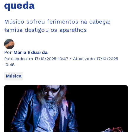
queda
Músico sofreu ferimentos na cabeça;
família desligou os aparelhos
Por
Maria Eduarda
Publicado em 17/10/2025 10:47 • Atualizado 17/10/2025
10:48
Música