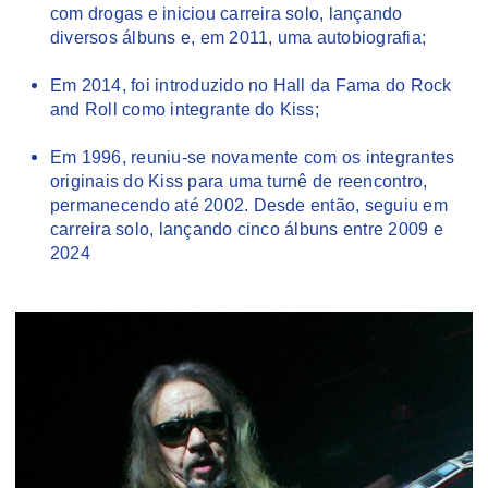
com drogas e iniciou carreira solo, lançando
diversos álbuns e, em 2011, uma autobiografia;
Em 2014, foi introduzido no Hall da Fama do Rock
and Roll como integrante do Kiss;
Em 1996, reuniu-se novamente com os integrantes
originais do Kiss para uma turnê de reencontro,
permanecendo até 2002. Desde então, seguiu em
carreira solo, lançando cinco álbuns entre 2009 e
2024