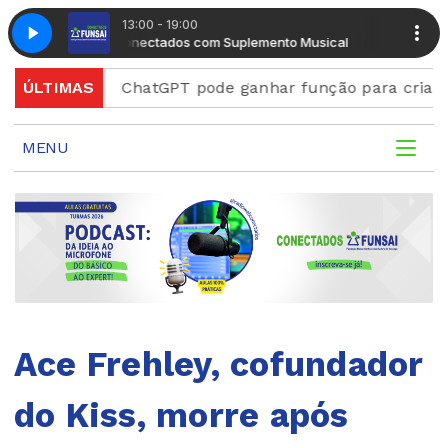
13:00 - 19:00
Radio Conectados com Suplemento Musical
Radio Conecta
d
ÚLTIMAS
ChatGPT pode ganhar função para criar figurinhas
MENU
Ace Frehley, cofundador
do Kiss, morre após