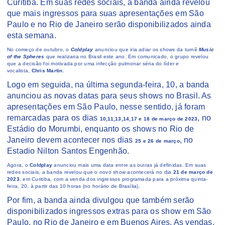
Curitiba. Em suas redes sociais, a banda ainda revelou
que mais ingressos para suas apresentações em São
Paulo e no Rio de Janeiro serão disponibilizados ainda
esta semana.
No começo de outubro, o
Coldplay
anunciou que iria adiar os shows da turnê
Music
of the Spheres
que realizaria no Brasil este ano. Em comunicado, o grupo revelou
que a decisão foi motivada por uma infecção pulmonar séria do líder e
vocalista,
Chris Martin
.
Logo em seguida, na última segunda-feira, 10, a banda
anunciou as novas datas para seus shows no Brasil. As
apresentações em São Paulo, nesse sentido, já foram
remarcadas para os dias
, no
10,11,13,14,17 e 18 de março de 2023
Estádio do Morumbi, enquanto os shows no Rio de
Janeiro devem acontecer nos dias
, no
25 e 26 de março
Estadio Nilton Santos Engenhão.
Agora, o
Coldplay
anunciou mais uma data entre as outras já definidas. Em suas
redes sociais, a banda revelou que o novo show acontecerá no dia
21 de março de
2023
, em Curitiba, com a venda dos ingressos programada para a próxima quinta-
feira, 20, à partir das 10 horas (no horário de Brasília).
Por fim, a banda ainda divulgou que também serão
disponibilizados ingressos extras para os show em São
Paulo, no Rio de Janeiro e em Buenos Aires. As vendas,