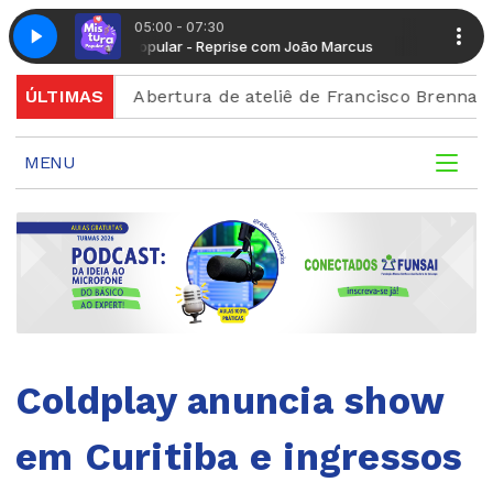
05:00 - 07:30
Mistura Popular - Reprise com João Marcus
Mistura Popula
ção
ÚLTIMAS
Abertura de ateliê de Francisco Brennand celebra
MENU
Coldplay anuncia show
em Curitiba e ingressos