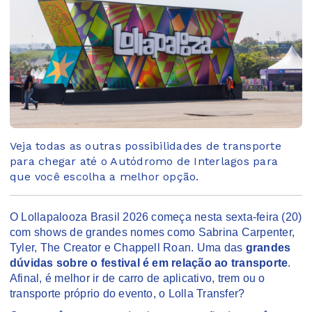
Veja todas as outras possibilidades de transporte
para chegar até o Autódromo de Interlagos para
que você escolha a melhor opção.
O Lollapalooza Brasil 2026 começa nesta sexta-feira (20)
com shows de grandes nomes como Sabrina Carpenter,
Tyler, The Creator e Chappell Roan. Uma das
grandes
dúvidas sobre o festival é em relação ao transporte
.
Afinal, é melhor ir de carro de aplicativo, trem ou o
transporte próprio do evento, o Lolla Transfer?