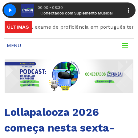
00:00 - 08:30
Manhã Conectados com Suplemento Musical
Manhã Con
s para exame de proficiência em português terminam qu
ÚLTIMAS
MENU
Lollapalooza 2026
começa nesta sexta-