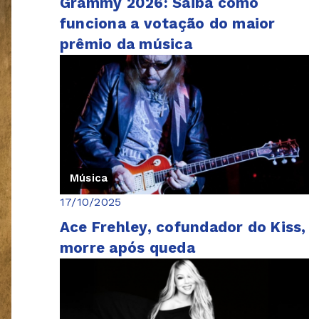
Grammy 2026: Saiba como
funciona a votação do maior
prêmio da música
Música
17/10/2025
Ace Frehley, cofundador do Kiss,
morre após queda