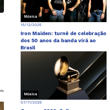
Música
15/12/2025
Iron Maiden: turnê de celebração
dos 50 anos da banda virá ao
Brasil
ele
Música
07/11/2025