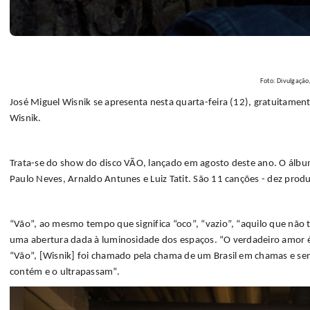
Foto: Divulgação
José Miguel Wisnik se apresenta nesta quarta-feira (12), gratuitamen
Wisnik.
Trata-se do show do disco VÃO, lançado em agosto deste ano. O álbu
Paulo Neves, Arnaldo Antunes e Luiz Tatit. São 11 canções - dez prod
“Vão”, ao mesmo tempo que significa “oco”, “vazio”, “aquilo que não 
uma abertura dada à luminosidade dos espaços. “O verdadeiro amor é v
“Vão”, [Wisnik] foi chamado pela chama de um Brasil em chamas e sent
contém e o ultrapassam”.