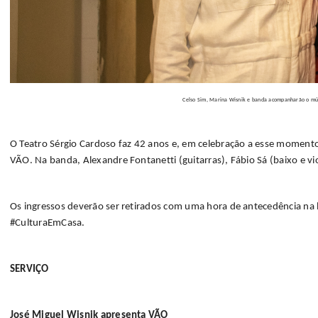
Celso Sim, Marina Wisnik e banda acompanharão o mú
O Teatro Sérgio Cardoso faz 42 anos e, em celebração a esse momento
VÃO. Na banda, Alexandre Fontanetti (guitarras), Fábio Sá (baixo e vio
Os ingressos deverão ser retirados com uma hora de antecedência na 
#CulturaEmCasa.
SERVIÇO
José Miguel Wisnik apresenta VÃO