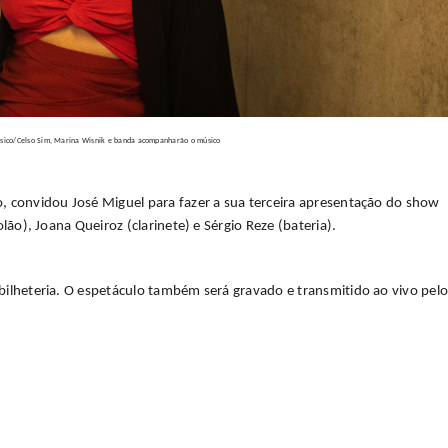
sico/
Celso Sim, Marina Wisnik e banda acompanharão o músico
, convidou José Miguel para fazer a sua terceira apresentação do show
lão), Joana Queiroz (clarinete) e Sérgio Reze (bateria).
bilheteria. O espetáculo também será gravado e transmitido ao vivo pel