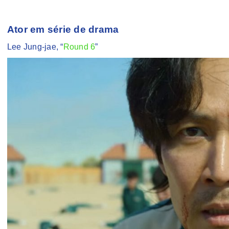
Ator em série de drama
Lee Jung-jae, “
Round 6
”