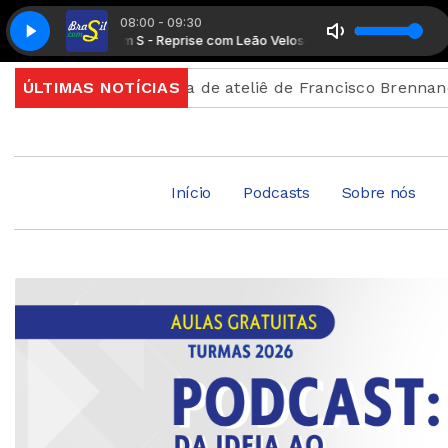
08:00 - 09:30
Radio Conectados com Suplemento Musical
Brasil com S - Reprise com Leão Veloso
Brasil com S - Reprise c
Radio Conectados c
Abertura de ateliê de Francisco Brennand celebra centen
ÚLTIMAS NOTÍCIAS
Início
Podcasts
Sobre nós