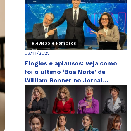
Televisão e Famosos
03/11/2025
Elogios e aplausos: veja como
foi o último ‘Boa Noite’ de
William Bonner no Jornal
Nacional