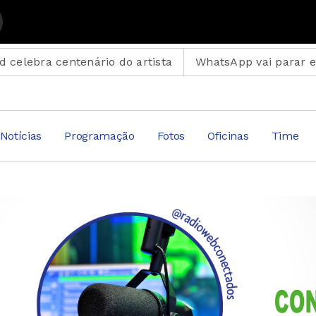
om Leão Veloso
om Suplemento Musical
ário do artista
WhatsApp vai parar em celulares ant
Notícias
Programação
Fotos
Oficinas
Time