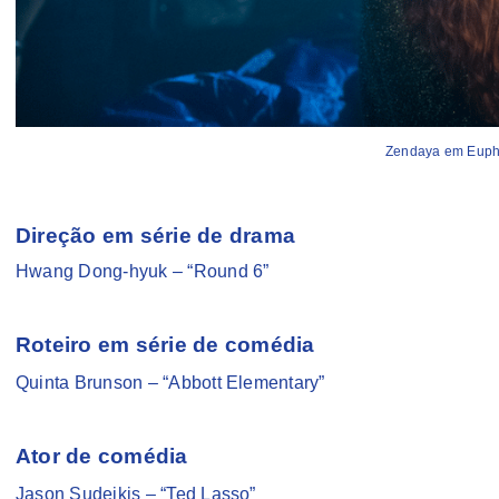
Zendaya em Euph
Direção em série de drama
Hwang Dong-hyuk – “Round 6”
Roteiro em série de comédia
Quinta Brunson – “Abbott Elementary”
Ator de comédia
Jason Sudeikis – “Ted Lasso”