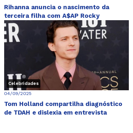
Rihanna anuncia o nascimento da
terceira filha com A$AP Rocky
Celebridades
04/09/2025
Tom Holland compartilha diagnóstico
de TDAH e dislexia em entrevista