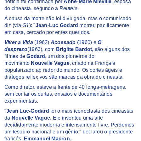
notícia foi confirmada por
Anne-Marie Mieville
, esposa
do cineasta, segundo a
Reuters
.
A causa da morte não foi divulgada, mas o comunicado
diz (via
G1
): "
Jean-Luc Godard
morreu pacificamente
em casa, cercado por entes queridos."
Viver a Vida
(1962)
Acossado
(1960) e
O
desprezo
(1963), com
Brigitte Bardot
, são alguns dos
filmes de
Godard
, um dos pioneiros do
movimento
Nouvelle Vague
, criado na França e
popularizado ao redor do mundo. Os cortes ágeis e
diálogos reflexivos são marcas da obra do cineasta.
Como diretor, esteve a frente de 40 longa-metragens,
sem contar os curtas, ensaios e documentários
experimentais.
"
Jean Luc-Godard
foi o mais iconoclasta dos cineastas
da
Nouvelle Vague
. Ele inventou uma arte
decididamente moderna e intensamente livre. Perdemos
um tesouro nacional e um gênio," declarou o presidente
francês,
Emmanuel Macron
.