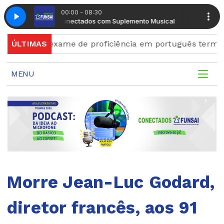
00:00 - 08:30
Manhã Conectados com Suplemento Musical
Manhã Conec
 para exame de proficiência em português terminam qu
ÚLTIMAS
MENU
Morre Jean-Luc Godard,
diretor francês, aos 91