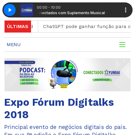
00:00 - 10:00
Manhã Conectados com Suplemento Musical
Manhã Co
ma Discord
ÚLTIMAS
ChatGPT pode ganhar função para criar f
MENU
Expo Fórum Digitalks
2018
Principal evento de negócios digitais do país.
Em sua 9ª edição o Expo Fórum Digitalks