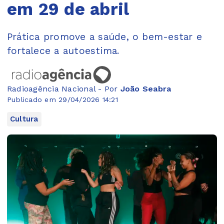
em 29 de abril
Prática promove a saúde, o bem-estar e
fortalece a autoestima.
Radioagência Nacional - Por
João Seabra
Publicado em 29/04/2026 14:21
Cultura