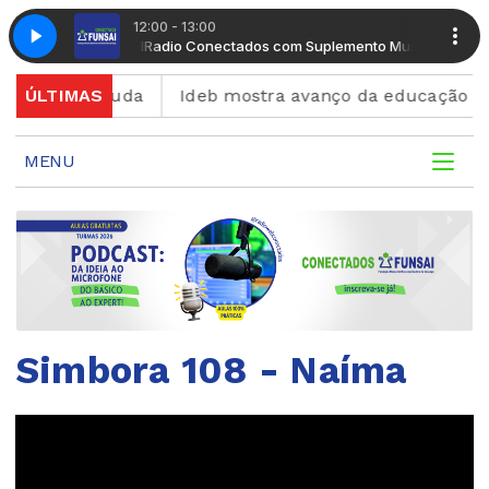
12:00 - 13:00
emento Musical
Radio Conectados com Suplemento Musical
o seu muda
ÚLTIMAS
Ideb mostra avanço da educação básica n
MENU
Simbora 108 - Naíma