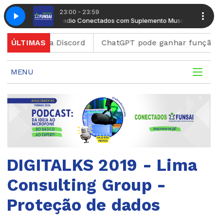
23:00 - 23:59
nto Musical
Radio Conectados com Suplemento Musical
aforma Discord
ÚLTIMAS
ChatGPT pode ganhar função para cria
MENU
DIGITALKS 2019 - Lima
Consulting Group -
Proteção de dados