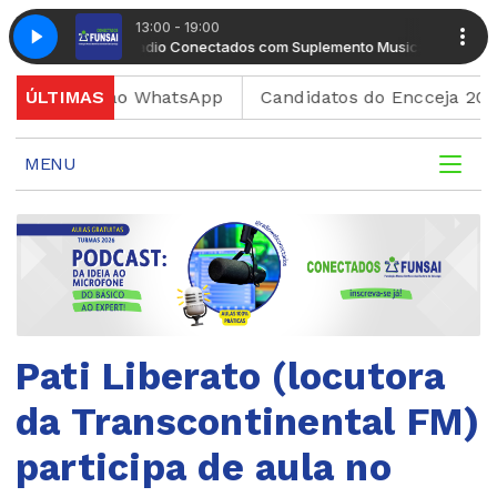
13:00 - 19:00
nto Musical
Radio Conectados com Suplemento Musical
enviar ao WhatsApp
ÚLTIMAS
Candidatos do Encceja 2026 podem
MENU
Pati Liberato (locutora
da Transcontinental FM)
participa de aula no