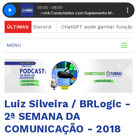
00:00 - 08:00
ento Musical
Manhã Conectados com Suplemento Musical
aforma Discord
ÚLTIMAS
ChatGPT pode ganhar função para cri
MENU
Luiz Silveira / BRLogic -
2ª SEMANA DA
COMUNICAÇÃO - 2018