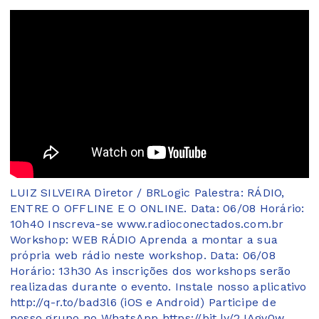
LUIZ SILVEIRA Diretor / BRLogic Palestra: RÁDIO,
ENTRE O OFFLINE E O ONLINE. Data: 06/08 Horário:
10h40 Inscreva-se www.radioconectados.com.br
Workshop: WEB RÁDIO Aprenda a montar a sua
própria web rádio neste workshop. Data: 06/08
Horário: 13h30 As inscrições dos workshops serão
realizadas durante o evento. Instale nosso aplicativo
http://q-r.to/bad3l6 (iOS e Android) Participe de
nosso grupo no WhatsApp https://bit.ly/2JAgv0w