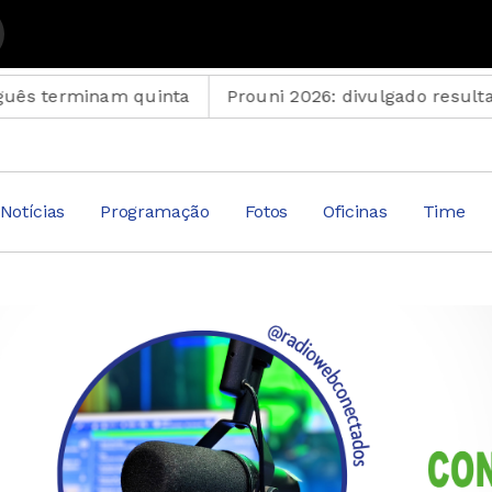
rminam quinta
Prouni 2026: divulgado resultado de 
Notícias
Programação
Fotos
Oficinas
Time