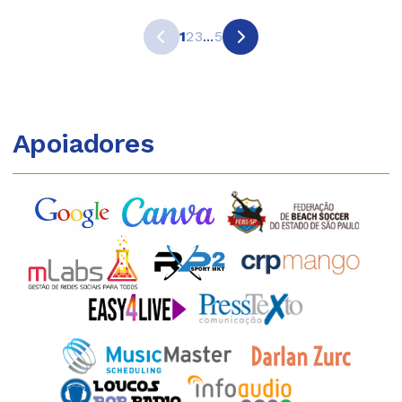
1
2
3
...
5
Apoiadores