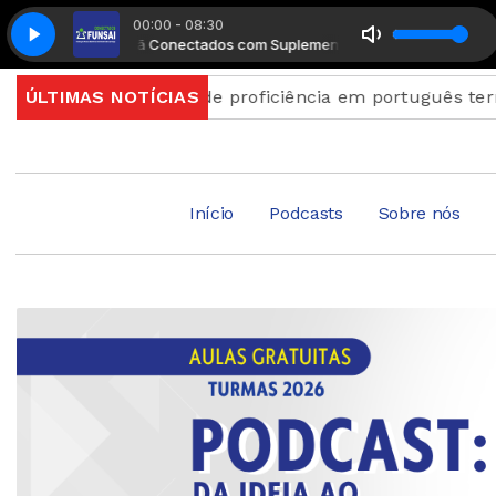
00:00 - 08:30
Manhã Conectados com Suplemento Musical
Manhã Conect
para exame de proficiência em português terminam quin
ÚLTIMAS NOTÍCIAS
Início
Podcasts
Sobre nós