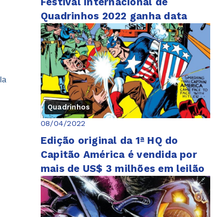
Festival Internacional de
Quadrinhos 2022 ganha data
la
Quadrinhos
08/04/2022
Edição original da 1ª HQ do
Capitão América é vendida por
mais de US$ 3 milhões em leilão