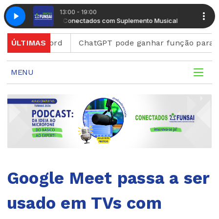
13:00 - 19:00
Radio Conectados com Suplemento Musical
Made In Brazil com Bia Ipsen
Made In Br
Radio Co
ma Discord
ÚLTIMAS
ChatGPT pode ganhar função para criar f
MENU
Google Meet passa a ser
usado em TVs com