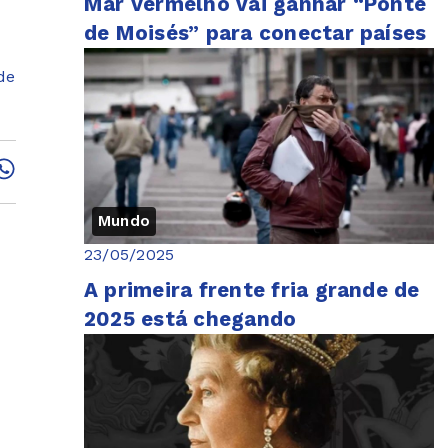
Mar Vermelho vai ganhar “Ponte
de Moisés” para conectar países
de
Mundo
23/05/2025
A primeira frente fria grande de
2025 está chegando