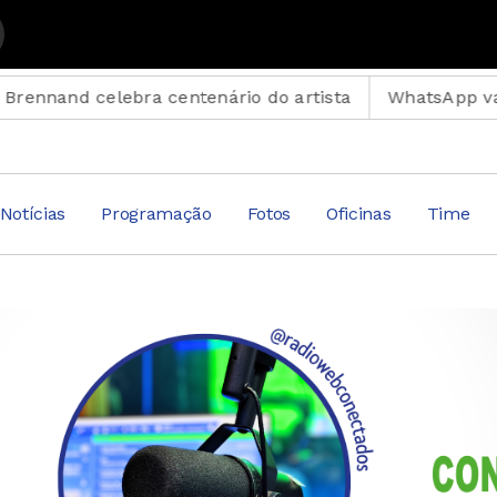
pular - Reprise com João Marcus
celebra centenário do artista
WhatsApp vai parar em
Notícias
Programação
Fotos
Oficinas
Time