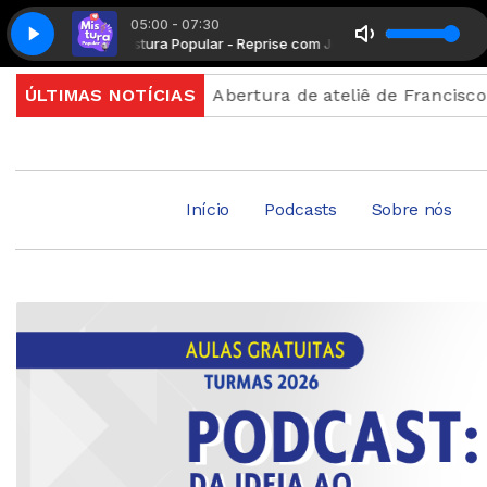
05:00 - 07:30
Mistura Popular - Reprise com João Marcus
Mistura Po
 inscrição
ÚLTIMAS NOTÍCIAS
Abertura de ateliê de Francisco Brennand 
Início
Podcasts
Sobre nós