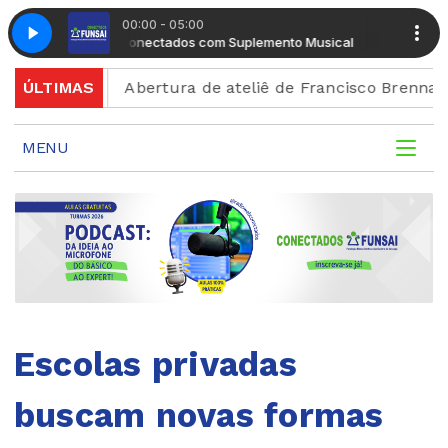
00:00 - 05:00
Manhã Conectados com Suplemento Musical
Manhã Cone
ição
ÚLTIMAS
Abertura de ateliê de Francisco Brennand celebr
MENU
Escolas privadas
buscam novas formas