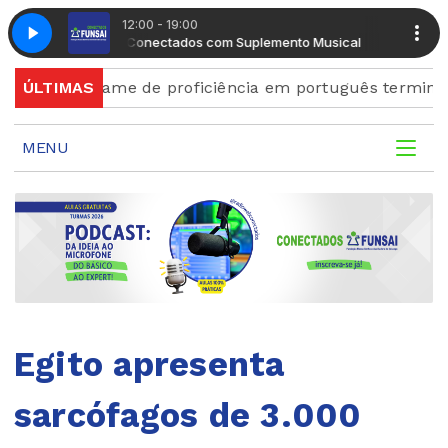
12:00 - 19:00
Radio Conectados com Suplemento Musical
Radio Conec
a exame de proficiência em português terminam quinta
ÚLTIMAS
MENU
Egito apresenta
sarcófagos de 3.000