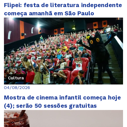
Flipei: festa de literatura independente
começa amanhã em São Paulo
Cultura
04/08/2026
Mostra de cinema infantil começa hoje
(4); serão 50 sessões gratuitas