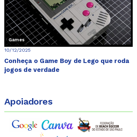
Games
10/12/2025
Conheça o Game Boy de Lego que roda
jogos de verdade
Apoiadores