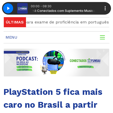
00:00 - 08:30
o Musical
sen
Top Five Anos 2000 com Bia Ipsen
Manhã Conectados com Suplemento Musical
rições para exame de proficiência em português termin
ÚLTIMAS
MENU
PlayStation 5 fica mais
caro no Brasil a partir