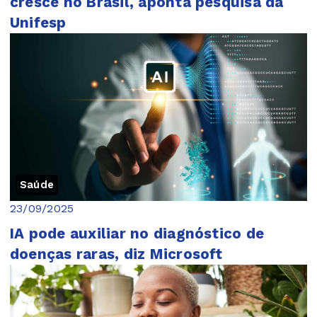
cresce no Brasil, aponta pesquisa da
Unifesp
Saúde
23/09/2025
IA pode auxiliar no diagnóstico de
doenças raras, diz Microsoft