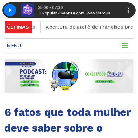
05:00 - 07:30
Mistura Popular - Reprise com João Marcus
Mistura Pop
scrição
ÚLTIMAS
Abertura de ateliê de Francisco Brennand cel
MENU
6 fatos que toda mulher
deve saber sobre o