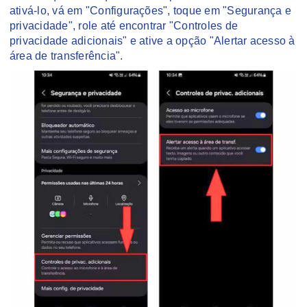
ativá-lo, vá em "Configurações", toque em "Segurança e
privacidade", role até encontrar "Controles de
privacidade adicionais" e ative a opção "Alertar acesso à
área de transferência".