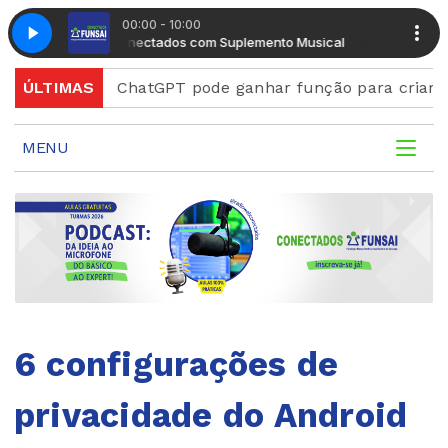
00:00 - 10:00
Manhã Conectados com Suplemento Musical
Manhã Conect
rd
ÚLTIMAS
ChatGPT pode ganhar função para criar figurinha
MENU
6 configurações de
privacidade do Android