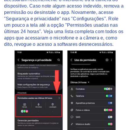
dispositivo. Caso note algum acesso indevido, remova a
permissão ou desinstale o app. Novamente, acesse
"Segurança e privacidade" nas "Configurações". Role
um pouco a tela até a opção "Permissões usadas nas
últimas 24 horas". Veja uma lista completa com todos os
apps que acessaram o microfone e a câmera e, como
dito, revogue o acesso a softwares desnecessários.