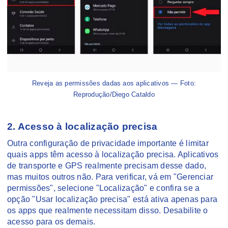
Reveja as permissões dadas aos aplicativos — Foto:
Reprodução/Diego Cataldo
2. Acesso à localização precisa
Outra configuração de privacidade importante é limitar
quais apps têm acesso à localização precisa. Aplicativos
de transporte e GPS realmente precisam desse dado,
mas muitos outros não. Para verificar, vá em "Gerenciar
permissões", selecione "Localização" e confira se a
opção "Usar localização precisa" está ativa apenas para
os apps que realmente necessitam disso. Desabilite o
acesso para os demais.