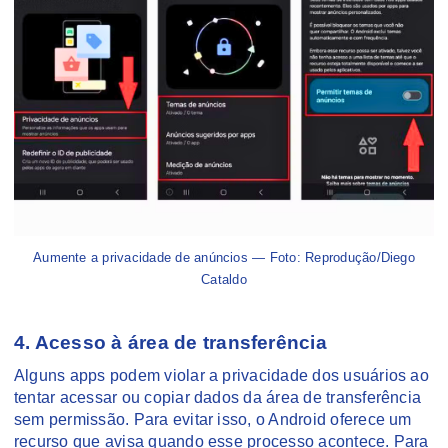
Aumente a privacidade de anúncios — Foto: Reprodução/Diego
Cataldo
4. Acesso à área de transferência
Alguns apps podem violar a privacidade dos usuários ao
tentar acessar ou copiar dados da área de transferência
sem permissão. Para evitar isso, o Android oferece um
recurso que avisa quando esse processo acontece. Para