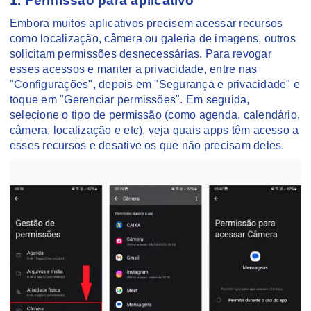
1. Permissão para aplicativo
Embora muitos aplicativos precisem acessar recursos
como localização, câmera ou galeria de imagens, outros
solicitam permissões desnecessárias. Para revogar
esses acessos e manter a privacidade, entre nas
"Configurações", depois em "Segurança e privacidade" e
toque em "Gerenciar permissões". Em seguida,
selecione o tipo de permissão (como agenda, calendário,
câmera, localização e etc), veja quais apps têm acesso a
esses recursos e desative os que não precisam deles.