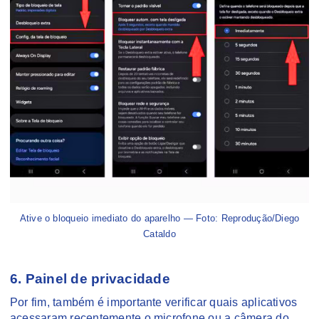
Ative o bloqueio imediato do aparelho — Foto: Reprodução/Diego
Cataldo
6. Painel de privacidade
Por fim, também é importante verificar quais aplicativos
acessaram recentemente o microfone ou a câmera do