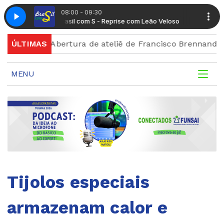
08:00 - 09:30
Brasil com S - Reprise com Leão Veloso
Brasil com S - Re
o
ÚLTIMAS
Abertura de ateliê de Francisco Brennand celebra c
MENU
Tijolos especiais
armazenam calor e