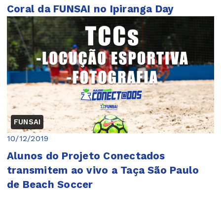
Coral da FUNSAI no Ipiranga Day
FUNSAI
10/12/2019
Alunos do Projeto Conectados
transmitem ao vivo a Taça São Paulo
de Beach Soccer