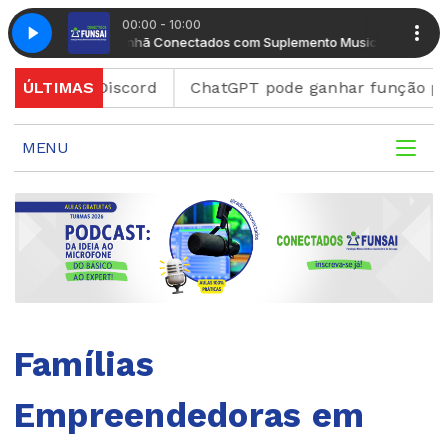
00:00 - 10:00
nto Musical
Manhã Conectados com Suplemento Musical
taforma Discord
ÚLTIMAS
ChatGPT pode ganhar função para cri
MENU
Famílias
Empreendedoras em