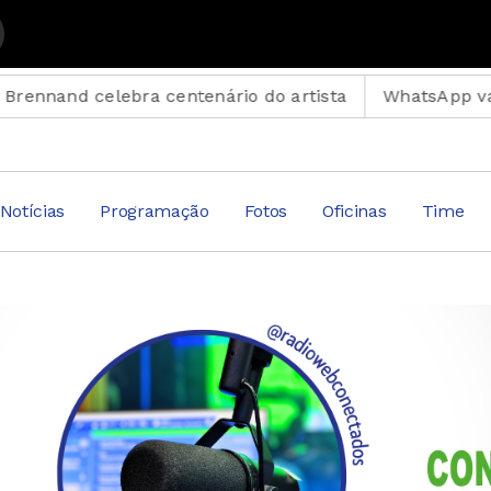
m Julio Mazza
elebra centenário do artista
WhatsApp vai parar em c
Notícias
Programação
Fotos
Oficinas
Time