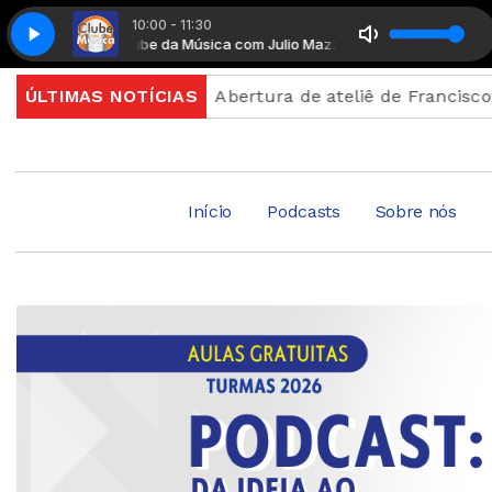
10:00 - 11:30
Clube da Música com Julio Mazza
Clube da Música co
inscrição
ÚLTIMAS NOTÍCIAS
Abertura de ateliê de Francisco Brennand c
Início
Podcasts
Sobre nós