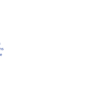
a
ns
de