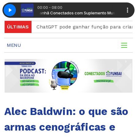
00:00 - 08:00
Manhã Conectados com Suplemento Musical
Manhã Conecta
ord
ÚLTIMAS
ChatGPT pode ganhar função para criar figurinh
MENU
Alec Baldwin: o que são
armas cenográficas e