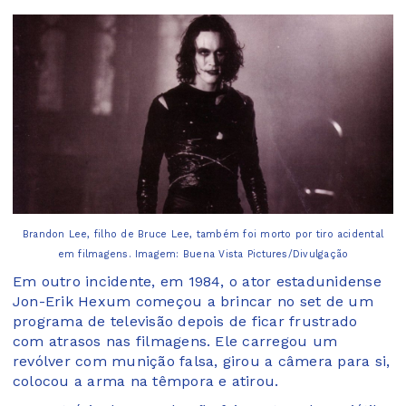
Brandon Lee, filho de Bruce Lee, também foi morto por tiro acidental
em filmagens. Imagem: Buena Vista Pictures/Divulgação
Em outro incidente, em 1984, o ator estadunidense
Jon-Erik Hexum começou a brincar no set de um
programa de televisão depois de ficar frustrado
com atrasos nas filmagens. Ele carregou um
revólver com munição falsa, girou a câmera para si,
colocou a arma na têmpora e atirou.