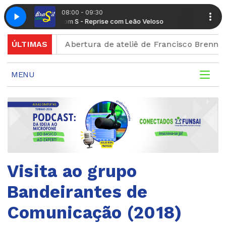
08:00 - 09:30
Radio Conectados com Suplemento Musical
Brasil com S - Reprise com Leão Veloso
Brasil com
Radio Co
scrição
ÚLTIMAS
Abertura de ateliê de Francisco Brennand ce
MENU
Visita ao grupo
Bandeirantes de
Comunicação (2018)