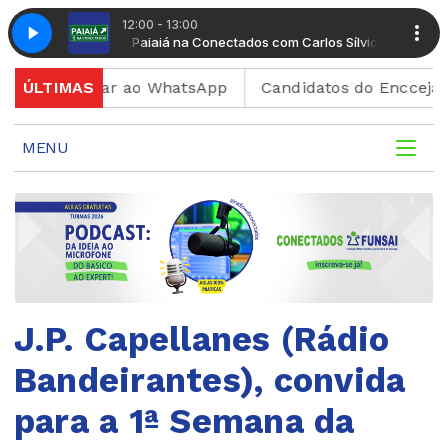
12:00 - 13:00
emento Musical
arlos Sílvio
Paiaiá na Conectados com Carlos Sílvio
Radio Conectados com Suplemento Musical
 e enviar ao WhatsApp
ÚLTIMAS
Candidatos do Encceja 2026 po
MENU
J.P. Capellanes (Rádio
Bandeirantes), convida
para a 1ª Semana da